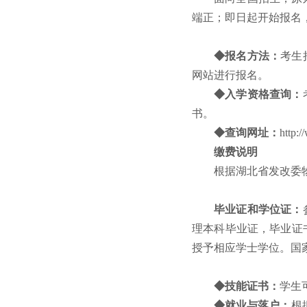
端正；即日起开始报名
◆报名方法：
考生
网站进行报名。
◆入学资格查询：
书。
◆查询网址：
http:
缴费说明
根据湖北省发改委物
毕业证和学位证：
理本科毕业证，毕业证
授予相应学士学位。国家承
◆技能证书：
学生
◆就业与落户：
根