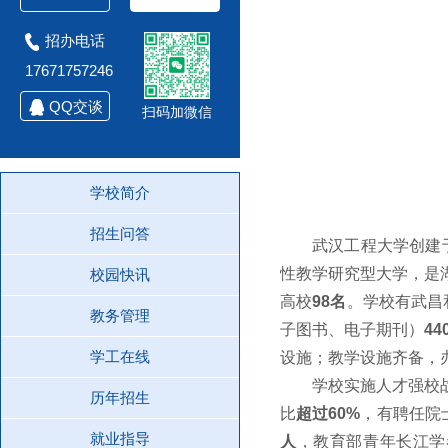
招办电话
17671757246
QQ交谈
扫码加微信
学校简介
招生问答
武汉工程大学创建
性教学研究型大学，是
校园快讯
高校
98名
。学校有武昌
教务管理
子图书、电子期刊）
4
学工在线
设施；教学设施齐备，
学校实施人才强校
历年招生
比
超过60%
，有聘任院
就业指导
人
，教育部青年长江学