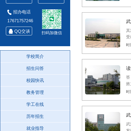
招办电话
17671757246
武
其
QQ交谈
扫码加微信
受
时间
学校简介
招生问答
读
答：相同点： (1)
校园快讯
效
时间
教务管理
学工在线
武
历年招生
武
就业指导
发