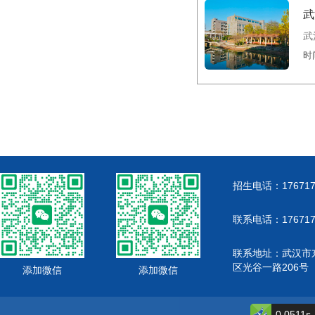
武
武
时间
招生电话：176717
联系电话：176717
联系地址：武汉市
区光谷一路206号
添加微信
添加微信
武汉工程大学自考
0.0511s